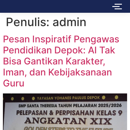
Penulis:
admin
Pesan Inspiratif Pengawas
Pendidikan Depok: AI Tak
Bisa Gantikan Karakter,
Iman, dan Kebijaksanaan
Guru